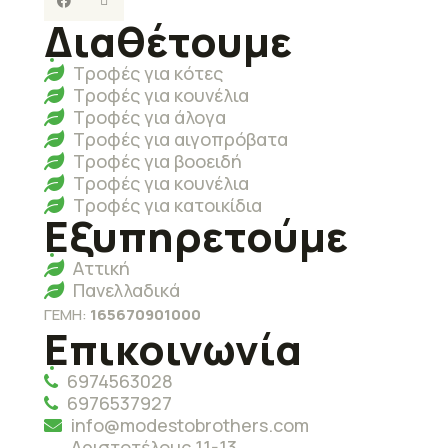
Διαθέτουμε
Τροφές για κότες
Τροφές για κουνέλια
Τροφές για άλογα
Τροφές για αιγοπρόβατα
Τροφές για βοοειδή
Τροφές για κουνέλια
Τροφές για κατοικίδια
Εξυπηρετούμε
Αττική
Πανελλαδικά
ΓΕΜΗ:
165670901000
Επικοινωνία
6974563028
6976537927
info@modestobrothers.com
Αριστοτέλους 11-13,