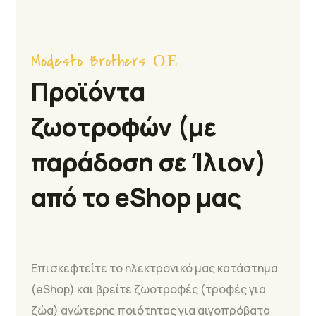
Modesto Brothers Ο.Ε
Προϊόντα
ζωοτροφών (με
παράδοση σε Ίλιον)
από το eShop μας
Επισκεφτείτε το ηλεκτρονικό μας κατάστημα
(eShop) και βρείτε ζωοτροφές (τροφές για
ζώα) ανώτερης ποιότητας για αιγοπρόβατα