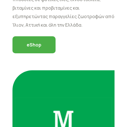
βιταμίνες και προβιταμίνες και
εξυπηρετώντας παραγγελίες ζωοτροφών από
Ίλιον, Αττική και όλη την Ελλάδα.
eShop