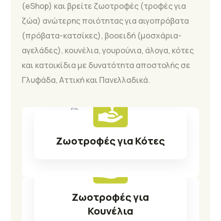
(eShop) και βρείτε ζωοτροφές (τροφές για
ζώα) ανώτερης ποιότητας για αιγοπρόβατα
(πρόβατα-κατσίκες), βοοειδή (μοσχάρια-
αγελάδες), κουνέλια, γουρούνια, άλογα, κότες
και κατοικίδια με δυνατότητα αποστολής σε
Γλυφάδα, Αττική και Πανελλαδικά.
Ζωοτροφές για Κότες
Δείτε Προϊόντα
Ζωοτροφές για
Κουνέλια
Δείτε Προϊόντα