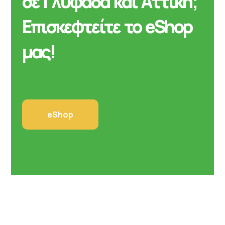
σε Γλυφάδα και Αττική;
Επισκεφτείτε το eShop
μας!
eShop